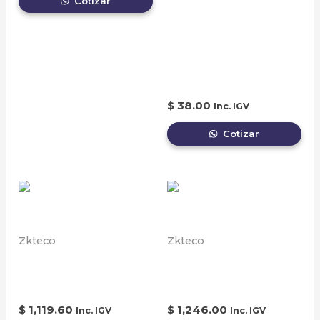
Cotizar
ENERGÍA PARA
CERRADURA
ELECTRÓNICA PARA
HOTEL O CASA
$
38.00
Inc. IGV
Cotizar
Zkteco
Zkteco
Barrera Peatonal
Arco Detector de
Torniquete
Metales
$
1,119.60
$
1,246.00
Inc. IGV
Inc. IGV