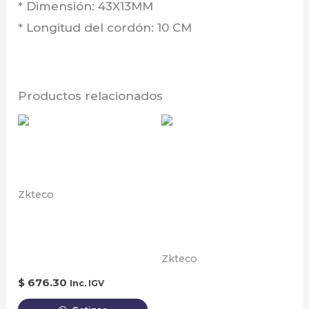
* Dimensión: 43X13MM
* Longitud del cordón: 10 CM
Productos relacionados
Zkteco
Biométrico de
Asistencia Facial,
Huella y Palma
Zkteco
INTERRUPTOR
$
676.30
Inc. IGV
ACTIVADOR DE