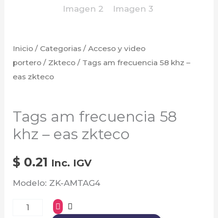
zkteco
cantidad
Inicio
/
Categorias
/
Acceso y video
portero
/
Zkteco
/ Tags am frecuencia 58 khz –
eas zkteco
Zkteco
Tags am frecuencia 58
khz – eas zkteco
$
0.21
Inc. IGV
Modelo: ZK-AMTAG4