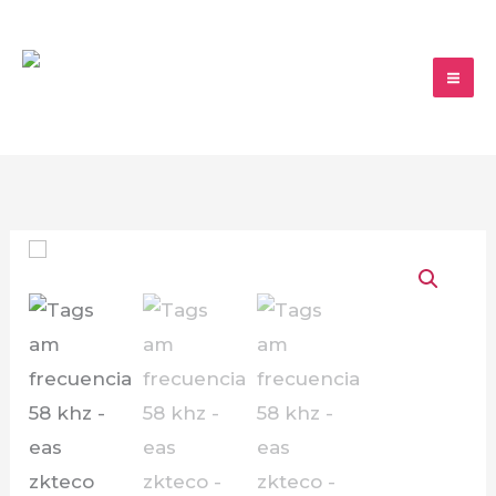
Ir
al
contenido
Tags
am
frecuencia
58
khz
-
eas