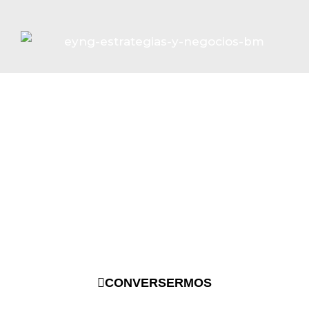
¿Listo para las mejores soluciones
tecnológicas en tu hogar y empresa?
Tenemos un asesor listo para atenderte.
CONVERSERMOS