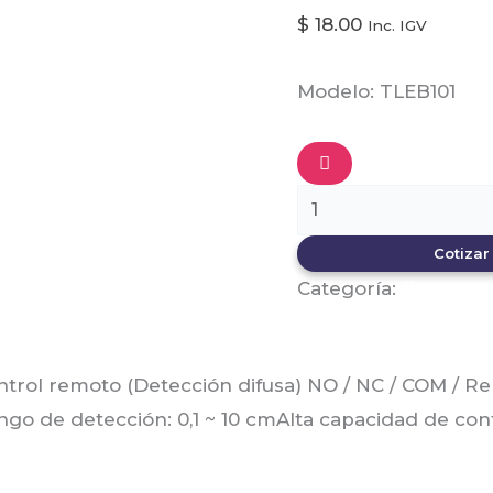
$
18.00
Inc. IGV
Modelo: TLEB101
Cotizar
Categoría:
Zkteco
ntrol remoto (Detección difusa) NO / NC / COM / Re
go de detección: 0,1 ~ 10 cmAlta capacidad de con