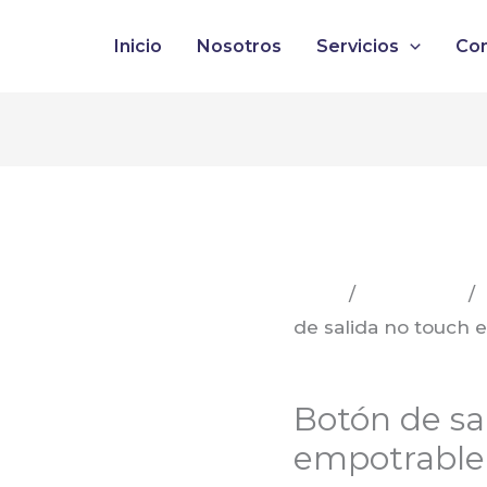
Botón
Inicio
Nosotros
Servicios
Co
de
salida
no
touch
empotrable
cantidad
Inicio
/
Categorias
/
de salida no touch 
Zkteco
Botón de sa
empotrable