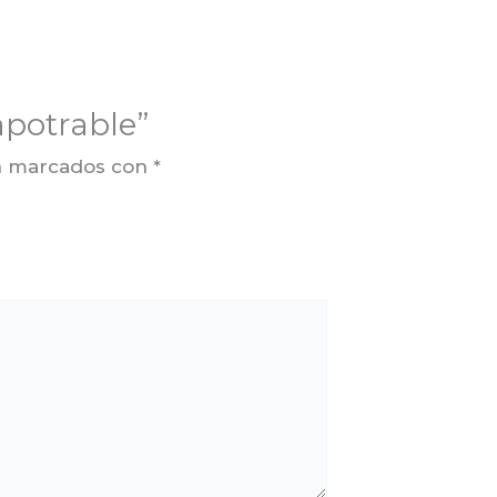
mpotrable”
án marcados con
*