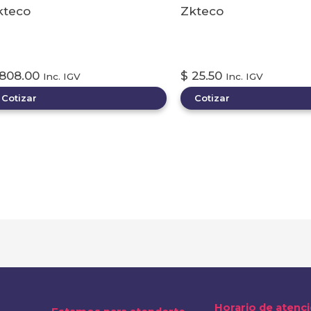
kteco
Zkteco
ARRERA VEHICULAR
BOTON DE APERTUR
RTICULADA DE 3.3 METROS
HOMGOgbx b6
808.00
$
25.50
Inc. IGV
Inc. IGV
Cotizar
Cotizar
Horario de atenc