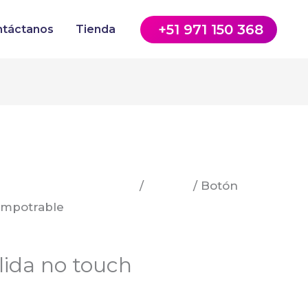
+51 971 150 368
ntáctanos
Tienda
Acceso y video portero
/
Zkteco
/ Botón
empotrable
lida no touch