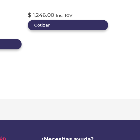
Arco Detector de Metales
A TIPO
$
1,246.00
Inc. IGV
Cotizar
ión
¿Necesitas ayuda?