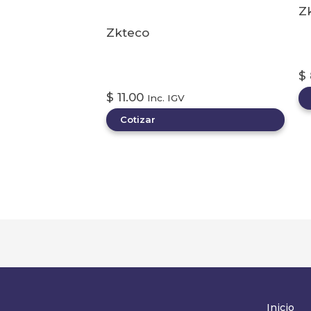
Z
Zkteco
B
Botón pulsador de salida
A
para control de acceso
$
$
11.00
Inc. IGV
Cotizar
Inicio