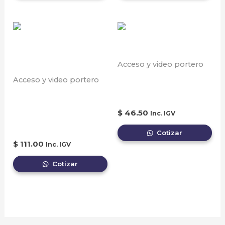
Acceso y video portero
Caja para montaje en
Acceso y video portero
Kit vdp analogo,
pared
frente de calle 1.3
$
46.50
Inc. IGV
mp y monitor 7″
Cotizar
$
111.00
Inc. IGV
Cotizar