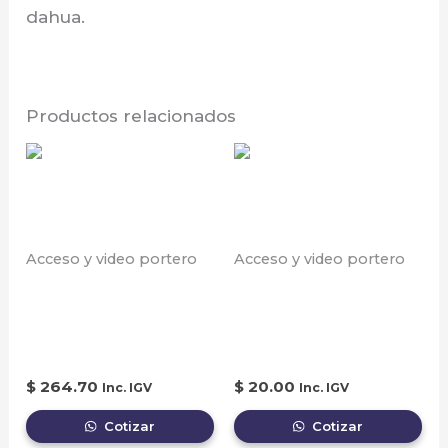
dahua.
Productos relacionados
Acceso y video portero
Acceso y video portero
Frente de calle ip
CAJA PARA
para departamentos,
MONTAJE EN PARED
2mp, aluminio
– VTOB107
$
264.70
$
20.00
Inc. IGV
Inc. IGV
Cotizar
Cotizar