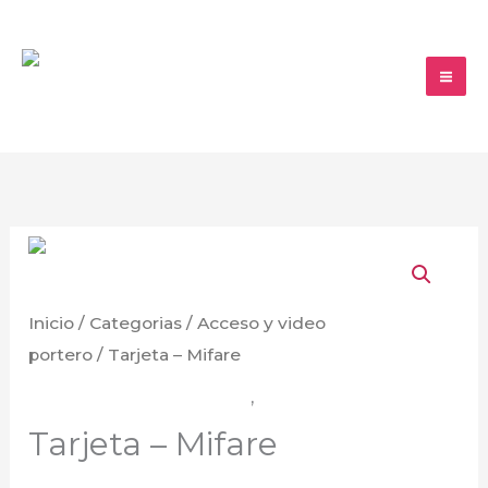
Ir
al
contenido
Tarjeta
-
Mifare
Inicio
/
Categorias
/
Acceso y video
cantidad
portero
/ Tarjeta – Mifare
Acceso y video portero
,
Dahua
Tarjeta – Mifare