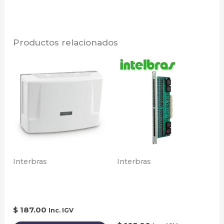
Productos relacionados
Interbras
Interbras
Central cp112 –
Tarjeta 32
intercom
Extensiones CP
192/352 balanceada
$
187.00
Inc. IGV