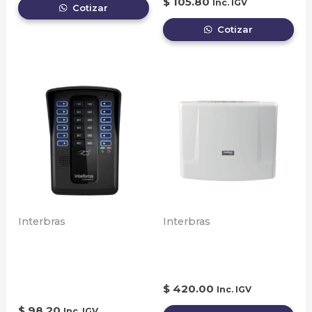
$
105.80
Inc. IGV
Cotizar
Cotizar
Interbras
Interbras
Central de porteria
Central de
Integrada Collective
Condominios CP-352
12
$
420.00
Inc. IGV
$
98.20
Inc. IGV