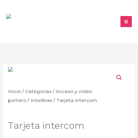
Ir
al
contenido
Tarjeta
intercom
cantidad
Inicio
/
Categorias
/
Acceso y video
portero
/
Interbras
/ Tarjeta intercom
Interbras
Tarjeta intercom