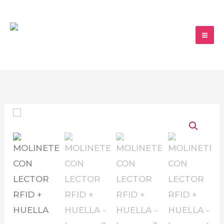
Ir
al
contenido
MOLINETE
CON
LECTOR
RFID
+
HUELLA
cantidad