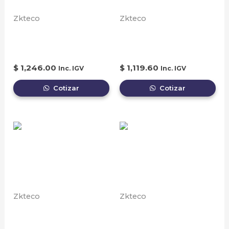
Zkteco
Zkteco
Arco Detector de
Barrera Peatonal
Metales
Torniquete
$
1,246.00
$
1,119.60
Inc. IGV
Inc. IGV
Cotizar
Cotizar
Zkteco
Zkteco
BARRERA
BOTON DE
VEHICULAR
EMERGENCIA PARA