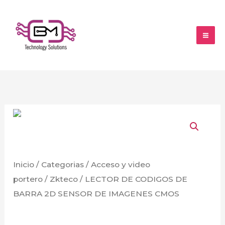
Ir
al
contenido
LECTOR
DE
CODIGOS
DE
Inicio
/
Categorias
/
Acceso y video
BARRA
portero
/
Zkteco
/ LECTOR DE CODIGOS DE
2D
BARRA 2D SENSOR DE IMAGENES CMOS
SENSOR
Zkteco