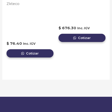
Biométrico de
Zkteco
LECTOR DE
Asistencia Facial,
CODIGOS DE BARRA
Huella y Palma
1D 2.4G
$
676.30
Inc. IGV
INALÁMBRICO
Cotizar
$
76.40
Inc. IGV
Cotizar