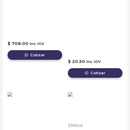
VEHICULAR
ACCESORIO PARA
DERECHA – PLUMA
CERRADURA
TELESCOPICA DE 4 A
ELECTROMAGNETICA
6 METROS
– L BRACKET FOR
AL-
$
708.00
Inc. IGV
500(LED)/500D(LED)
Cotizar
$
20.50
Inc. IGV
Cotizar
Zkteco