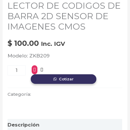
DE
LECTOR DE CODIGOS DE
IMAGENES
BARRA 2D SENSOR DE
CMOS
IMAGENES CMOS
cantidad
$
100.00
Inc. IGV
Modelo: ZKB209
Cotizar
Categoría:
Zkteco
Descripción